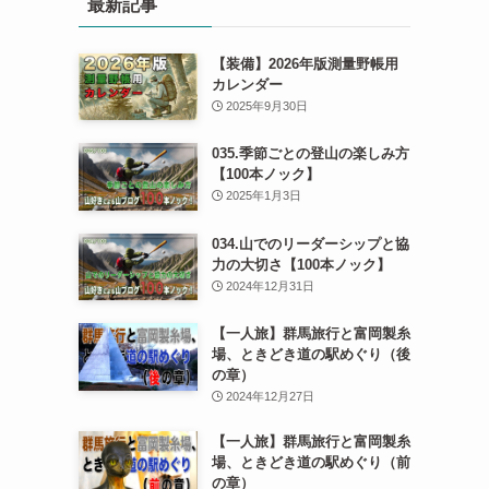
最新記事
【装備】2026年版測量野帳用
カレンダー
2025年9月30日
035.季節ごとの登山の楽しみ方
【100本ノック】
2025年1月3日
034.山でのリーダーシップと協
力の大切さ【100本ノック】
2024年12月31日
【一人旅】群馬旅行と富岡製糸
場、ときどき道の駅めぐり（後
の章）
2024年12月27日
【一人旅】群馬旅行と富岡製糸
場、ときどき道の駅めぐり（前
の章）