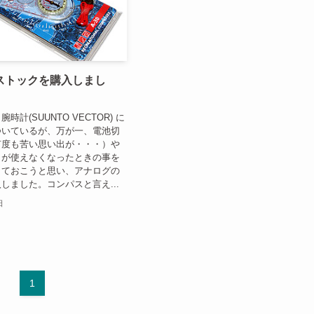
ストックを購入しまし
計(SUUNTO VECTOR) に
ついているが、万が一、電池切
何度も苦い思い出が・・・）や
らが使えなくなったときの事を
しておこうと思い、アナログの
しました。コンパスと言え...
日
1