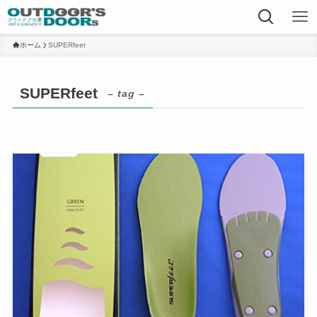
ホーム
SUPERfeet
SUPERfeet
– tag –