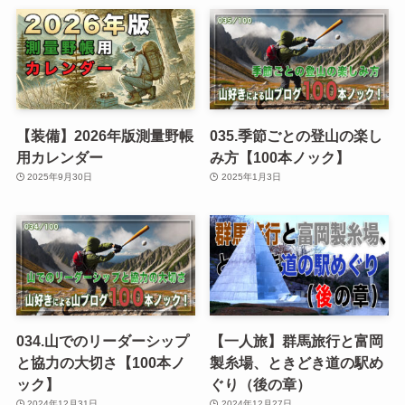
【装備】2026年版測量野帳
035.季節ごとの登山の楽し
用カレンダー
み方【100本ノック】
2025年9月30日
2025年1月3日
034.山でのリーダーシップ
【一人旅】群馬旅行と富岡
と協力の大切さ【100本ノ
製糸場、ときどき道の駅め
ック】
ぐり（後の章）
2024年12月31日
2024年12月27日