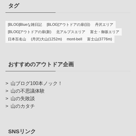
タグ
[BLOG]Blueな雑日記
[BLOG]アウトドアの扉(旧)
丹沢エリア
[BLOG]アウトドアの扉(新)
北アルプスエリア
富士・御坂エリア
日本百名山
(丹沢)大山(1252m)
mont-bell
富士山(3776m)
おすすめのアウトドア企画
>
山ブログ100本ノック！
>
山の不思議体験
>
山の失敗談
>
山のカタチ
SNSリンク