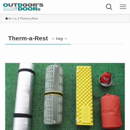
ホーム
Therm-a-Rest
Therm-a-Rest
– tag –