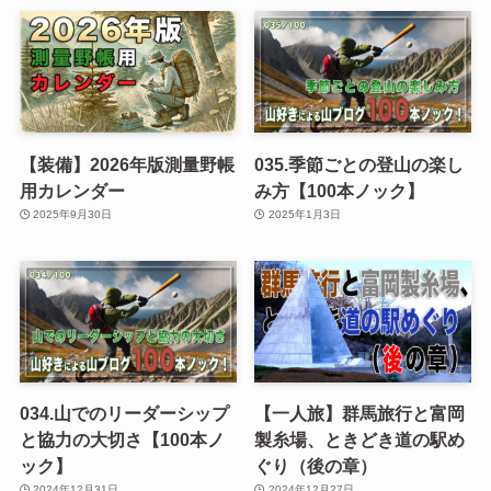
【装備】2026年版測量野帳
035.季節ごとの登山の楽し
用カレンダー
み方【100本ノック】
2025年9月30日
2025年1月3日
034.山でのリーダーシップ
【一人旅】群馬旅行と富岡
と協力の大切さ【100本ノ
製糸場、ときどき道の駅め
ック】
ぐり（後の章）
2024年12月31日
2024年12月27日