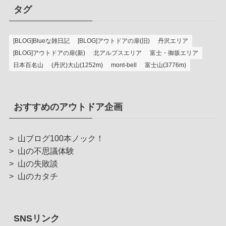
タグ
[BLOG]Blueな雑日記
[BLOG]アウトドアの扉(旧)
丹沢エリア
[BLOG]アウトドアの扉(新)
北アルプスエリア
富士・御坂エリア
日本百名山
(丹沢)大山(1252m)
mont-bell
富士山(3776m)
おすすめのアウトドア企画
>
山ブログ100本ノック！
>
山の不思議体験
>
山の失敗談
>
山のカタチ
SNSリンク