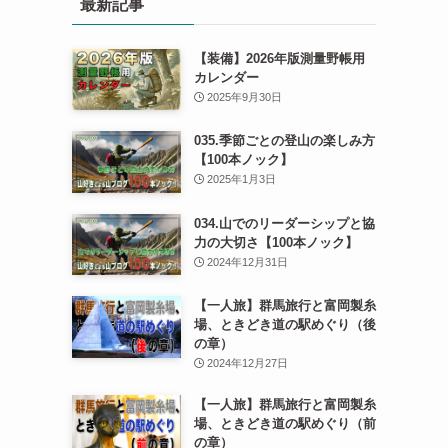
最新記事
【装備】2026年版測量野帳用
カレンダー
2025年9月30日
035.季節ごとの登山の楽しみ方
【100本ノック】
2025年1月3日
034.山でのリーダーシップと協
力の大切さ【100本ノック】
2024年12月31日
【一人旅】群馬旅行と富岡製糸
場、ときどき道の駅めぐり（後
の章）
2024年12月27日
【一人旅】群馬旅行と富岡製糸
場、ときどき道の駅めぐり（前
の章）