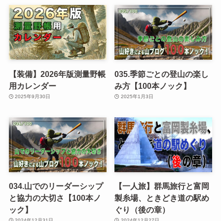
【装備】2026年版測量野帳
035.季節ごとの登山の楽し
用カレンダー
み方【100本ノック】
2025年9月30日
2025年1月3日
034.山でのリーダーシップ
【一人旅】群馬旅行と富岡
と協力の大切さ【100本ノ
製糸場、ときどき道の駅め
ック】
ぐり（後の章）
2024年12月31日
2024年12月27日