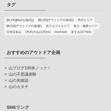
タグ
[BLOG]Blueな雑日記
[BLOG]アウトドアの扉(旧)
丹沢エリア
[BLOG]アウトドアの扉(新)
北アルプスエリア
富士・御坂エリア
日本百名山
(丹沢)大山(1252m)
mont-bell
富士山(3776m)
おすすめのアウトドア企画
>
山ブログ100本ノック！
>
山の不思議体験
>
山の失敗談
>
山のカタチ
SNSリンク