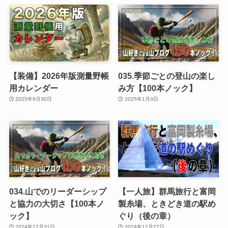
【装備】2026年版測量野帳
035.季節ごとの登山の楽し
用カレンダー
み方【100本ノック】
2025年9月30日
2025年1月3日
034.山でのリーダーシップ
【一人旅】群馬旅行と富岡
と協力の大切さ【100本ノ
製糸場、ときどき道の駅め
ック】
ぐり（後の章）
2024年12月31日
2024年12月27日