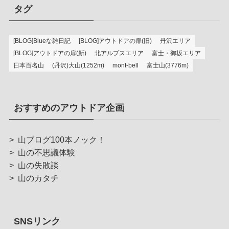
タグ
[BLOG]Blueな雑日記
[BLOG]アウトドアの扉(旧)
丹沢エリア
[BLOG]アウトドアの扉(新)
北アルプスエリア
富士・御坂エリア
日本百名山
(丹沢)大山(1252m)
mont-bell
富士山(3776m)
おすすめのアウトドア企画
>
山ブログ100本ノック！
>
山の不思議体験
>
山の失敗談
>
山のカタチ
SNSリンク