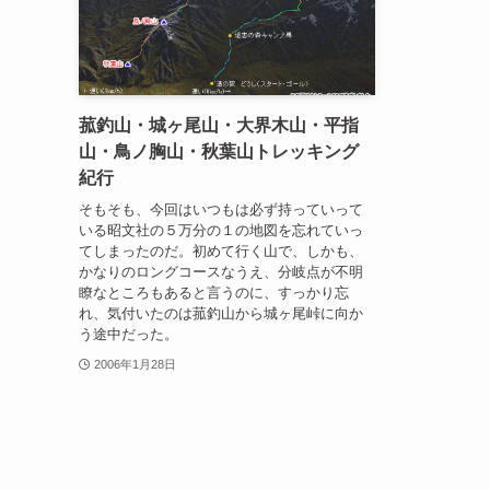
菰釣山・城ヶ尾山・大界木山・平指
山・鳥ノ胸山・秋葉山トレッキング
紀行
そもそも、今回はいつもは必ず持っていって
いる昭文社の５万分の１の地図を忘れていっ
てしまったのだ。初めて行く山で、しかも、
かなりのロングコースなうえ、分岐点が不明
瞭なところもあると言うのに、すっかり忘
れ、気付いたのは菰釣山から城ヶ尾峠に向か
う途中だった。
2006年1月28日