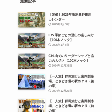
最新記事
【装備】2026年版測量野帳用
カレンダー
2025年9月30日
035.季節ごとの登山の楽しみ方
【100本ノック】
2025年1月3日
034.山でのリーダーシップと協
力の大切さ【100本ノック】
2024年12月31日
【一人旅】群馬旅行と富岡製糸
場、ときどき道の駅めぐり（後
の章）
2024年12月27日
【一人旅】群馬旅行と富岡製糸
場、ときどき道の駅めぐり（前
の章）