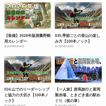
【装備】2026年版測量野帳
035.季節ごとの登山の楽し
用カレンダー
み方【100本ノック】
2025年9月30日
2025年1月3日
034.山でのリーダーシップ
【一人旅】群馬旅行と富岡
と協力の大切さ【100本ノ
製糸場、ときどき道の駅め
ック】
ぐり（後の章）
2024年12月31日
2024年12月27日