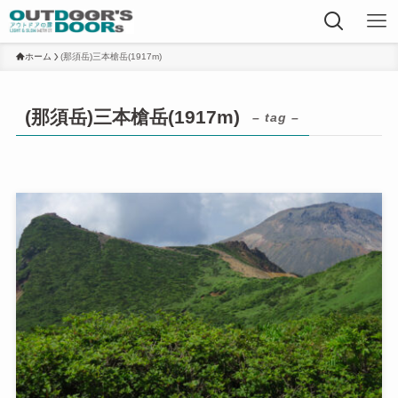
ホーム
(那須岳)三本槍岳(1917m)
(那須岳)三本槍岳(1917m)
– tag –