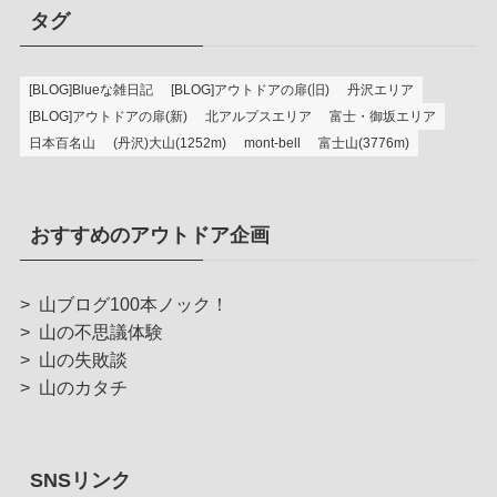
タグ
[BLOG]Blueな雑日記
[BLOG]アウトドアの扉(旧)
丹沢エリア
[BLOG]アウトドアの扉(新)
北アルプスエリア
富士・御坂エリア
日本百名山
(丹沢)大山(1252m)
mont-bell
富士山(3776m)
おすすめのアウトドア企画
>
山ブログ100本ノック！
>
山の不思議体験
>
山の失敗談
>
山のカタチ
SNSリンク