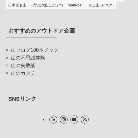
日本百名山
(丹沢)大山(1252m)
mont-bell
富士山(3776m)
おすすめのアウトドア企画
>
山ブログ100本ノック！
>
山の不思議体験
>
山の失敗談
>
山のカタチ
SNSリンク