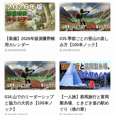
【装備】2026年版測量野帳
035.季節ごとの登山の楽し
用カレンダー
み方【100本ノック】
2025年9月30日
2025年1月3日
034.山でのリーダーシップ
【一人旅】群馬旅行と富岡
と協力の大切さ【100本ノ
製糸場、ときどき道の駅め
ック】
ぐり（後の章）
2024年12月31日
2024年12月27日