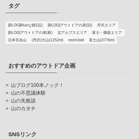
タグ
[BLOG]Blueな雑日記
[BLOG]アウトドアの扉(旧)
丹沢エリア
[BLOG]アウトドアの扉(新)
北アルプスエリア
富士・御坂エリア
日本百名山
(丹沢)大山(1252m)
mont-bell
富士山(3776m)
おすすめのアウトドア企画
>
山ブログ100本ノック！
>
山の不思議体験
>
山の失敗談
>
山のカタチ
SNSリンク