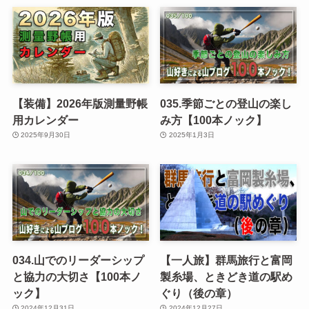
【装備】2026年版測量野帳
035.季節ごとの登山の楽し
用カレンダー
み方【100本ノック】
2025年9月30日
2025年1月3日
034.山でのリーダーシップ
【一人旅】群馬旅行と富岡
と協力の大切さ【100本ノ
製糸場、ときどき道の駅め
ック】
ぐり（後の章）
2024年12月31日
2024年12月27日