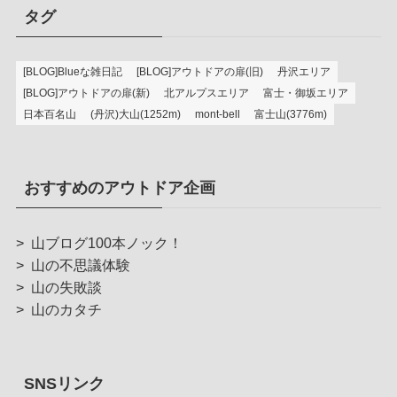
タグ
[BLOG]Blueな雑日記
[BLOG]アウトドアの扉(旧)
丹沢エリア
[BLOG]アウトドアの扉(新)
北アルプスエリア
富士・御坂エリア
日本百名山
(丹沢)大山(1252m)
mont-bell
富士山(3776m)
おすすめのアウトドア企画
>
山ブログ100本ノック！
>
山の不思議体験
>
山の失敗談
>
山のカタチ
SNSリンク