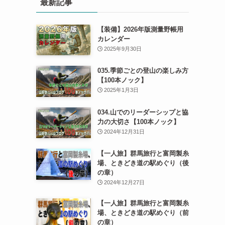
最新記事
【装備】2026年版測量野帳用
カレンダー
2025年9月30日
035.季節ごとの登山の楽しみ方
【100本ノック】
2025年1月3日
034.山でのリーダーシップと協
力の大切さ【100本ノック】
2024年12月31日
【一人旅】群馬旅行と富岡製糸
場、ときどき道の駅めぐり（後
の章）
2024年12月27日
【一人旅】群馬旅行と富岡製糸
場、ときどき道の駅めぐり（前
の章）