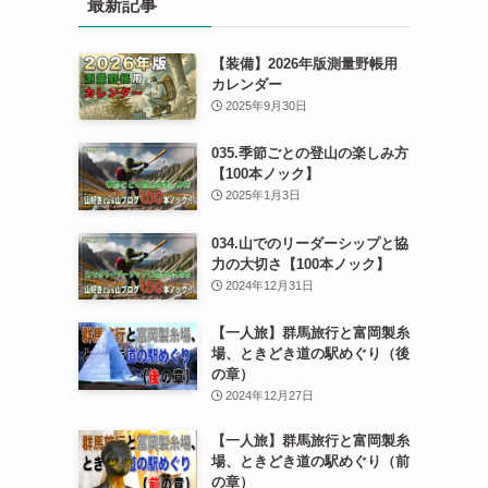
最新記事
【装備】2026年版測量野帳用
カレンダー
2025年9月30日
035.季節ごとの登山の楽しみ方
【100本ノック】
2025年1月3日
034.山でのリーダーシップと協
力の大切さ【100本ノック】
2024年12月31日
【一人旅】群馬旅行と富岡製糸
場、ときどき道の駅めぐり（後
の章）
2024年12月27日
【一人旅】群馬旅行と富岡製糸
場、ときどき道の駅めぐり（前
の章）