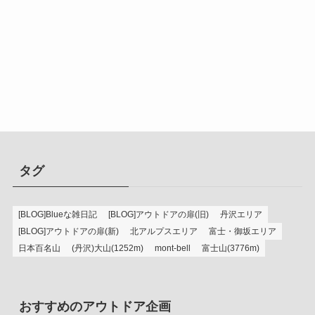
タグ
[BLOG]Blueな雑日記
[BLOG]アウトドアの扉(旧)
丹沢エリア
[BLOG]アウトドアの扉(新)
北アルプスエリア
富士・御坂エリア
日本百名山
(丹沢)大山(1252m)
mont-bell
富士山(3776m)
おすすめのアウトドア企画