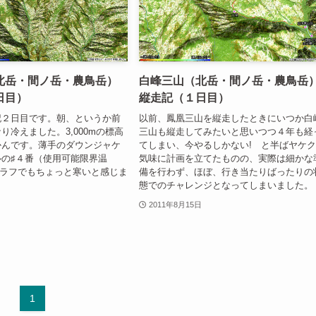
北岳・間ノ岳・農鳥岳）
白峰三山（北岳・間ノ岳・農鳥岳
日目）
縦走記（１日目）
記２日目です。朝、というか前
以前、鳳凰三山を縦走したときにいつか白
り冷えました。3,000mの標高
三山も縦走してみたいと思いつつ４年も経
かんです。薄手のダウンジャケ
てしまい、今やるしかない! と半ばヤケ
の♯４番（使用可能限界温
気味に計画を立てたものの、実際は細かな
ュラフでもちょっと寒いと感じま
備を行わず、ほぼ、行き当たりばったりの
態でのチャレンジとなってしまいました。
2011年8月15日
1