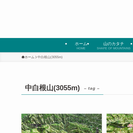
ホーム
山のカタチ
HOME
SHAPE OF MOUNTAINS
ホーム
中白根山(3055m)
中白根山(3055m)
– tag –