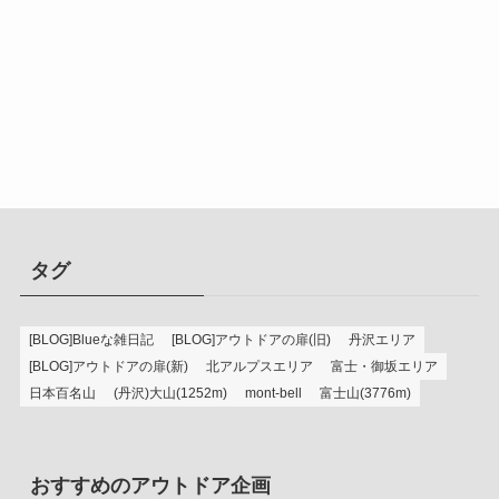
タグ
[BLOG]Blueな雑日記
[BLOG]アウトドアの扉(旧)
丹沢エリア
[BLOG]アウトドアの扉(新)
北アルプスエリア
富士・御坂エリア
日本百名山
(丹沢)大山(1252m)
mont-bell
富士山(3776m)
おすすめのアウトドア企画