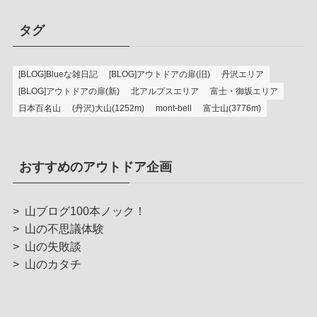
タグ
[BLOG]Blueな雑日記
[BLOG]アウトドアの扉(旧)
丹沢エリア
[BLOG]アウトドアの扉(新)
北アルプスエリア
富士・御坂エリア
日本百名山
(丹沢)大山(1252m)
mont-bell
富士山(3776m)
おすすめのアウトドア企画
>
山ブログ100本ノック！
>
山の不思議体験
>
山の失敗談
>
山のカタチ