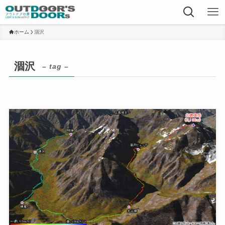
ホーム
涸沢
涸沢
– tag –