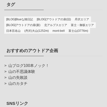
タグ
[BLOG]Blueな雑日記
[BLOG]アウトドアの扉(旧)
丹沢エリア
[BLOG]アウトドアの扉(新)
北アルプスエリア
富士・御坂エリア
日本百名山
(丹沢)大山(1252m)
mont-bell
富士山(3776m)
おすすめのアウトドア企画
>
山ブログ100本ノック！
>
山の不思議体験
>
山の失敗談
>
山のカタチ
SNSリンク