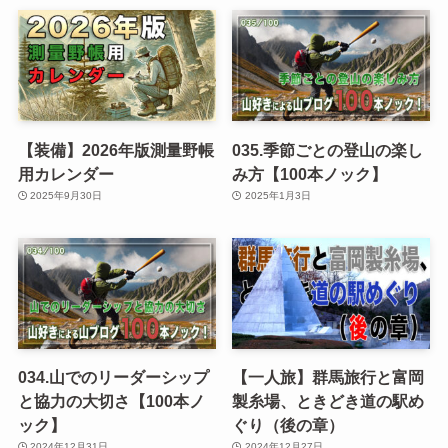
【装備】2026年版測量野帳
035.季節ごとの登山の楽し
用カレンダー
み方【100本ノック】
2025年9月30日
2025年1月3日
034.山でのリーダーシップ
【一人旅】群馬旅行と富岡
と協力の大切さ【100本ノ
製糸場、ときどき道の駅め
ック】
ぐり（後の章）
2024年12月31日
2024年12月27日