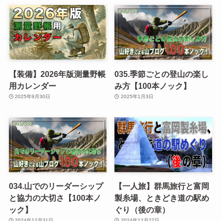
【装備】2026年版測量野帳
035.季節ごとの登山の楽し
用カレンダー
み方【100本ノック】
2025年9月30日
2025年1月3日
034.山でのリーダーシップ
【一人旅】群馬旅行と富岡
と協力の大切さ【100本ノ
製糸場、ときどき道の駅め
ック】
ぐり（後の章）
2024年12月31日
2024年12月27日