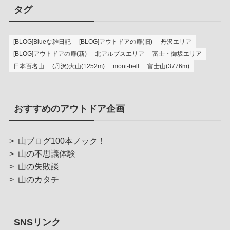
タグ
[BLOG]Blueな雑日記
[BLOG]アウトドアの扉(旧)
丹沢エリア
[BLOG]アウトドアの扉(新)
北アルプスエリア
富士・御坂エリア
日本百名山
(丹沢)大山(1252m)
mont-bell
富士山(3776m)
おすすめのアウトドア企画
>
山ブログ100本ノック！
>
山の不思議体験
>
山の失敗談
>
山のカタチ
SNSリンク