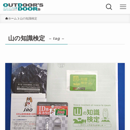
ホーム
山の知識検定
山の知識検定
– tag –