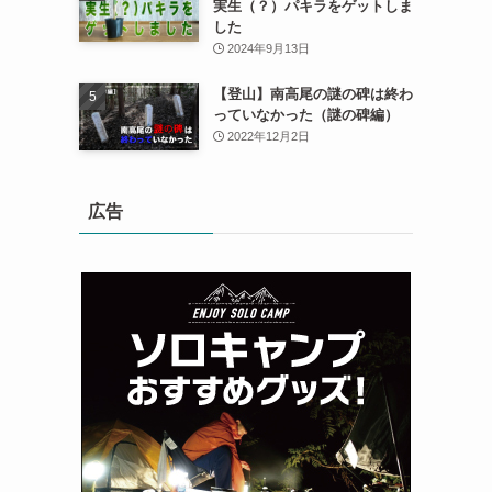
実生（？）パキラをゲットしま
した
2024年9月13日
【登山】南高尾の謎の碑は終わ
っていなかった（謎の碑編）
2022年12月2日
広告