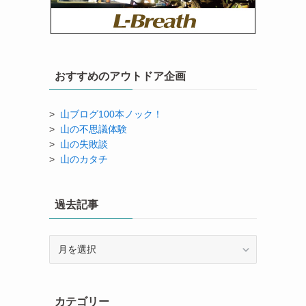
おすすめのアウトドア企画
>
山ブログ100本ノック！
>
山の不思議体験
>
山の失敗談
>
山のカタチ
過去記事
過
去
記
事
カテゴリー