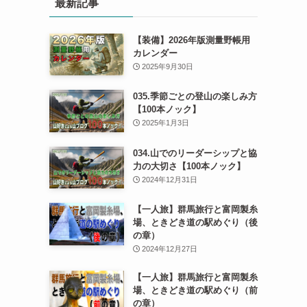
最新記事
【装備】2026年版測量野帳用
カレンダー
2025年9月30日
035.季節ごとの登山の楽しみ方
【100本ノック】
2025年1月3日
034.山でのリーダーシップと協
力の大切さ【100本ノック】
2024年12月31日
【一人旅】群馬旅行と富岡製糸
場、ときどき道の駅めぐり（後
の章）
2024年12月27日
【一人旅】群馬旅行と富岡製糸
場、ときどき道の駅めぐり（前
の章）