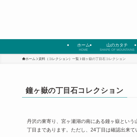
ホーム
山のカタチ
HOME
SHAPE OF MOUNTAINS
ホーム
資料（コレクション）一覧
鐘ヶ嶽の丁目石コレクション
鐘ヶ嶽の丁目石コレクション
丹沢の東寄り、宮ヶ瀬湖の南にある鐘ヶ嶽という山
丁目まであります。ただし、24丁目は確認出来て