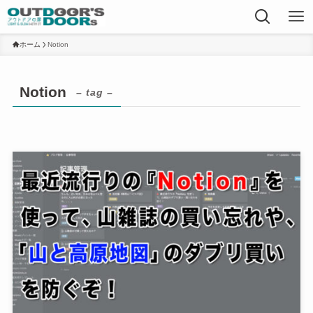
ホーム
Notion
Notion
– tag –