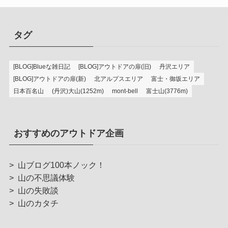
タグ
[BLOG]Blueな雑日記
[BLOG]アウトドアの扉(旧)
丹沢エリア
[BLOG]アウトドアの扉(新)
北アルプスエリア
富士・御坂エリア
日本百名山
(丹沢)大山(1252m)
mont-bell
富士山(3776m)
おすすめのアウトドア企画
>
山ブログ100本ノック！
>
山の不思議体験
>
山の失敗談
>
山のカタチ