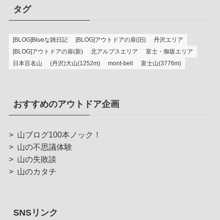
タグ
[BLOG]Blueな雑日記
[BLOG]アウトドアの扉(旧)
丹沢エリア
[BLOG]アウトドアの扉(新)
北アルプスエリア
富士・御坂エリア
日本百名山
(丹沢)大山(1252m)
mont-bell
富士山(3776m)
おすすめのアウトドア企画
>
山ブログ100本ノック！
>
山の不思議体験
>
山の失敗談
>
山のカタチ
SNSリンク