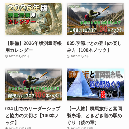
【装備】2026年版測量野帳
035.季節ごとの登山の楽し
用カレンダー
み方【100本ノック】
2025年9月30日
2025年1月3日
034.山でのリーダーシップ
【一人旅】群馬旅行と富岡
と協力の大切さ【100本ノ
製糸場、ときどき道の駅め
ック】
ぐり（後の章）
2024年12月31日
2024年12月27日