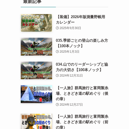
最新記事
【装備】2026年版測量野帳用
カレンダー
2025年9月30日
035.季節ごとの登山の楽しみ方
【100本ノック】
2025年1月3日
034.山でのリーダーシップと協
力の大切さ【100本ノック】
2024年12月31日
【一人旅】群馬旅行と富岡製糸
場、ときどき道の駅めぐり（後
の章）
2024年12月27日
【一人旅】群馬旅行と富岡製糸
場、ときどき道の駅めぐり（前
の章）