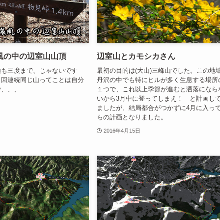
風の中の辺室山山頂
辺室山とカモシカさん
顔も三度まで、じゃないです
最初の目的は(大山)三峰山でした。この地
４回連続同じ山ってことは自分
丹沢の中でも特にヒルが多く生息する場所
で、、、
１つで、これ以上季節が進むと洒落になら
いから3月中に登ってしまえ！ と計画し
ましたが、結局都合がつかずに4月に入っ
らの計画となりました。
2016年4月15日