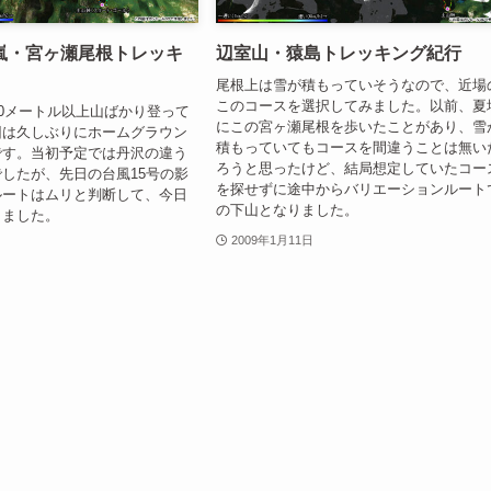
嵐・宮ヶ瀬尾根トレッキ
辺室山・猿島トレッキング紀行
尾根上は雪が積もっていそうなので、近場
このコースを選択してみました。以前、夏
00メートル以上山ばかり登って
にこの宮ヶ瀬尾根を歩いたことがあり、雪
回は久しぶりにホームグラウン
積もっていてもコースを間違うことは無い
です。当初予定では丹沢の違う
ろうと思ったけど、結局想定していたコー
したが、先日の台風15号の影
を探せずに途中からバリエーションルート
ルートはムリと判断して、今日
の下山となりました。
りました。
2009年1月11日