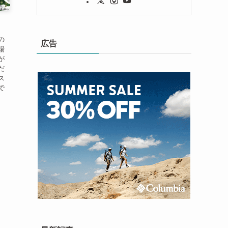
の
広告
場
が
だ
ス
で