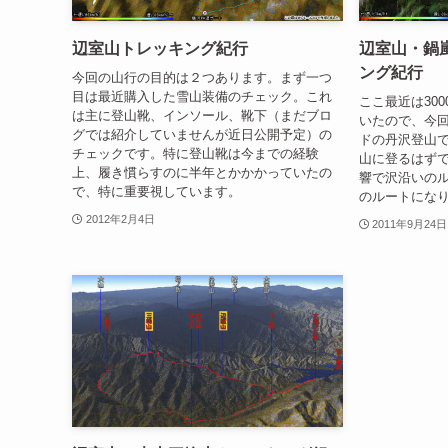
辺室山トレッキング紀行
辺室山・鍋
ング紀行
今回の山行の目的は２つあります。まず一つ
目は最近購入した雪山装備のチェック。これ
ここ最近は30
は主に登山靴、インソール、靴下（まだブロ
いたので、今
グでは紹介していませんが近日公開予定）の
ドの丹沢登山
チェックです。特に登山靴は今までの経験
山に登るはずで
上、履き慣らすのに半年とかかかっていたの
響で沢沿いの
で、特に重要視しています。
のルートにな
2012年2月4日
2011年9月24日