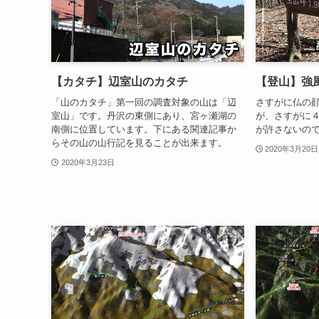
【カタチ】辺室山のカタチ
【登山】強
「山のカタチ」第一回の調査対象の山は「辺
さすがに仏の
室山」です。丹沢の東側にあり、宮ヶ瀬湖の
が、さすがに
南側に位置しています。下にある関連記事か
が許さないの
らその山の山行記を見ることが出来ます。
2020年3月20日
2020年3月23日