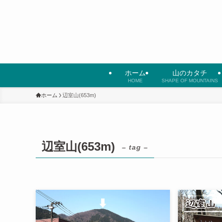
ホーム
山のカタチ
HOME
SHAPE OF MOUNTAINS
ホーム
辺室山(653m)
辺室山(653m)
– tag –