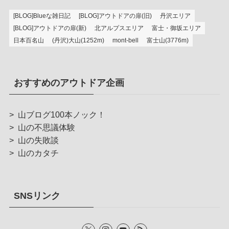
[BLOG]Blueな雑日記
[BLOG]アウトドアの扉(旧)
丹沢エリア
[BLOG]アウトドアの扉(新)
北アルプスエリア
富士・御坂エリア
日本百名山
(丹沢)大山(1252m)
mont-bell
富士山(3776m)
おすすめのアウトドア企画
>
山ブログ100本ノック！
>
山の不思議体験
>
山の失敗談
>
山のカタチ
SNSリンク