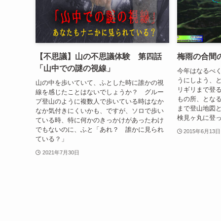
【不思議】山の不思議体験 第四話
梅雨の合間
「山中での謎の視線」
今年はなるべ
うにしよう、
山の中を歩いていて、ふとした時に誰かの視
リギリまで登
線を感じたことはないでしょうか？ グルー
もの所、とな
プ登山のように複数人で歩いている時はなか
まで登山地図
なか気付きにくいかも、ですが、ソロで歩い
検見ヶ丸に登
ている時、特に何かのきっかけがあったわけ
でもないのに、ふと「あれ？ 誰かに見られ
2015年6月13日
ている？」
2021年7月30日