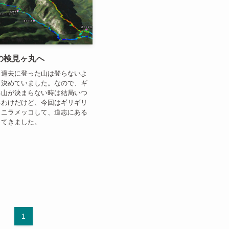
の検見ヶ丸へ
く過去に登った山は登らないよ
と決めていました。なので、ギ
る山が決まらない時は結局いつ
るわけだけど、今回はギリギリ
とニラメッコして、道志にある
ってきました。
1