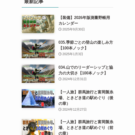
最新記事
【装備】2026年版測量野帳用
カレンダー
2025年9月30日
035.季節ごとの登山の楽しみ方
【100本ノック】
2025年1月3日
034.山でのリーダーシップと協
力の大切さ【100本ノック】
2024年12月31日
【一人旅】群馬旅行と富岡製糸
場、ときどき道の駅めぐり（後
の章）
2024年12月27日
【一人旅】群馬旅行と富岡製糸
場、ときどき道の駅めぐり（前
の章）