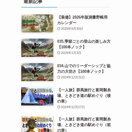
最新記事
【装備】2026年版測量野帳用
カレンダー
2025年9月30日
035.季節ごとの登山の楽しみ方
【100本ノック】
2025年1月3日
034.山でのリーダーシップと協
力の大切さ【100本ノック】
2024年12月31日
【一人旅】群馬旅行と富岡製糸
場、ときどき道の駅めぐり（後
の章）
2024年12月27日
【一人旅】群馬旅行と富岡製糸
場、ときどき道の駅めぐり（前
の章）