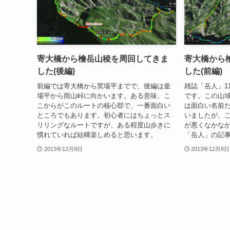
寄大橋から檜岳山稜を周回してきま
寄大橋から
した(後編)
した(前編)
前編では寄大橋から窯場平までで、後編は釜
雑誌「岳人」1
場平から雨山峠に向かいます。ある意味、こ
です。この山
こからがこのルートの核心部で、一番面白い
は面白い名前
ところでもあります。初心者にはちょっとス
いましたが、
リリングなルートですが、ある程度山歩きに
が悪くなかな
慣れていれば結構楽しめると思います。
「岳人」の記
2013年12月8日
2013年12月8日