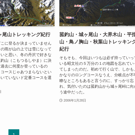
ヶ尾山トレッキング紀行
菰釣山・城ヶ尾山・大界木山・平
山・鳥ノ胸山・秋葉山トレッキン
どこに登るか決まっていません
紀行
日の雨が山の上では雪になって
ないと思い、冬の丹沢で好きな
そもそも、今回はいつもは必ず持っていっ
菰釣山（こもつるしやま）に決
いる昭文社の５万分の１の地図を忘れてい
は過去に何度か登っているの
てしまったのだ。初めて行く山で、しかも
じコースじゃあつまらないとい
かなりのロングコースなうえ、分岐点が不
歩いていないド定番コースを選
瞭なところもあると言うのに、すっかり忘
れ、気付いたのは菰釣山から城ヶ尾峠に向
う途中だった。
日
2006年1月28日
1