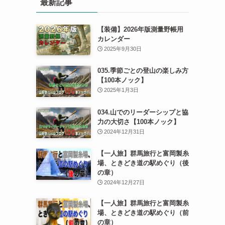
最新記事
【装備】2026年版測量野帳用
カレンダー
2025年9月30日
035.季節ごとの登山の楽しみ方
【100本ノック】
2025年1月3日
034.山でのリーダーシップと協
力の大切さ【100本ノック】
2024年12月31日
【一人旅】群馬旅行と富岡製糸
場、ときどき道の駅めぐり（後
の章）
2024年12月27日
【一人旅】群馬旅行と富岡製糸
場、ときどき道の駅めぐり（前
の章）