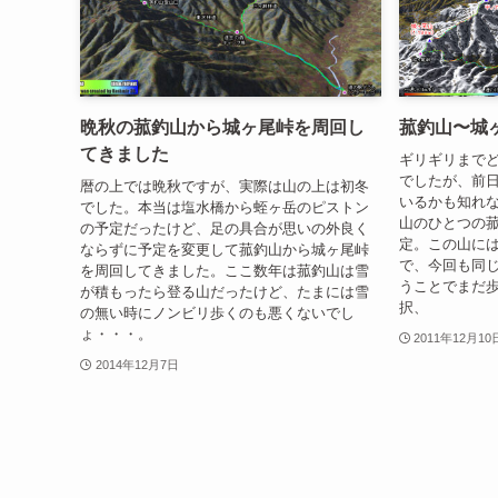
晩秋の菰釣山から城ヶ尾峠を周回し
菰釣山〜城
てきました
ギリギリまで
でしたが、前
暦の上では晩秋ですが、実際は山の上は初冬
いるかも知れ
でした。本当は塩水橋から蛭ヶ岳のピストン
山のひとつの
の予定だったけど、足の具合が思いの外良く
定。この山に
ならずに予定を変更して菰釣山から城ヶ尾峠
で、今回も同
を周回してきました。ここ数年は菰釣山は雪
うことでまだ
が積もったら登る山だったけど、たまには雪
択、
の無い時にノンビリ歩くのも悪くないでし
ょ・・・。
2011年12月10
2014年12月7日