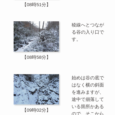
【08時51分】
稜線へとつなが
る谷の入り口で
す。
【08時58分】
始めは谷の底で
はなく横の斜面
を進みますが、
途中で崩落して
いる箇所かある
【09時02分】
ので、そこから