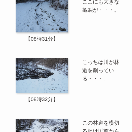
ここにも大きな
亀裂が・・・。
【08時31分】
こっちは川が林
道を削ってい
る・・・。
【08時32分】
この林道を横切
る沢は以前から