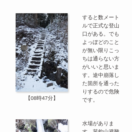
すると数メート
ルで正式な登山
口がある。でも
よっぽどのこと
が無い限りこっ
ちは通らない方
がいいと思いま
す。途中崩落し
た箇所を通った
りするので危険
【08時47分】
です。
水場がありま
す。菰釣山避難