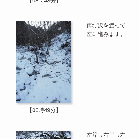
【08時48分】
再び沢を渡って
左に進みます。
【08時49分】
左岸→右岸→左