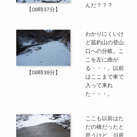
んだ？？？
【08時37分】
わかりにくいけ
ど菰釣山の登山
口への分岐。こ
こを左に曲が
る・・・。以前
【08時39分】
はここまで車で
入って来れ
た・・・。
ここも以前はた
だの橋だったと
思うけど、川底