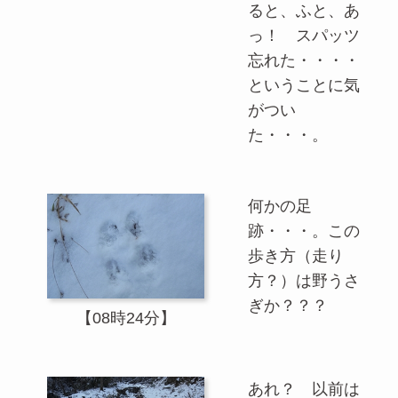
ると、ふと、あ
っ！ スパッツ
忘れた・・・・
ということに気
がつい
た・・・。
何かの足
跡・・・。この
歩き方（走り
方？）は野うさ
ぎか？？？
【08時24分】
あれ？ 以前は