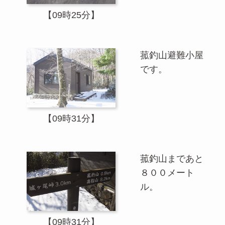
【09時25分】
菰釣山避難小屋
です。
【09時31分】
菰釣山まであと
８００メート
ル。
【09時31分】