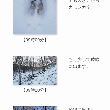
でも大きいから
カモシカ？
【09時09分】
もう少しで稜線
に出ます。
【09時20分】
稜線に出まし