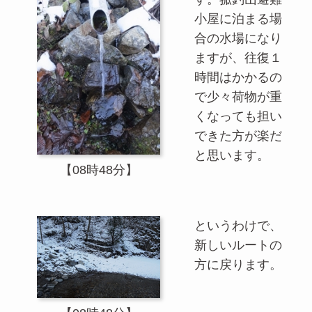
小屋に泊まる場
合の水場になり
ますが、往復１
時間はかかるの
で少々荷物が重
くなっても担い
できた方が楽だ
と思います。
【08時48分】
というわけで、
新しいルートの
方に戻ります。