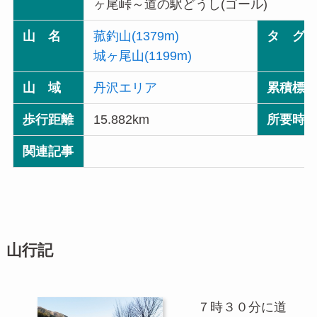
ヶ尾峠～道の駅どうし(ゴール)
山 名
菰釣山(1379m)
タ グ
城ヶ尾山(1199m)
山 域
丹沢エリア
累積標
歩行距離
15.882km
所要時
関連記事
山行記
７時３０分に道