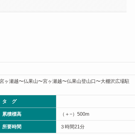
宮ヶ瀬越〜仏果山〜宮ヶ瀬越〜仏果山登山口〜大棚沢広場駐
タ グ
累積標高
（＋−）500m
所要時間
３時間21分