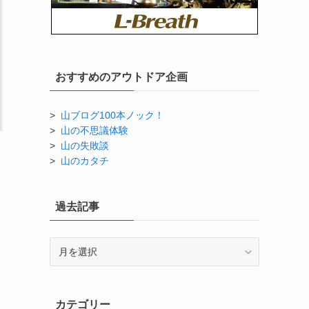
おすすめのアウトドア企画
>
山ブログ100本ノック！
>
山の不思議体験
>
山の失敗談
>
山のカタチ
過去記事
過
去
記
事
カテゴリー