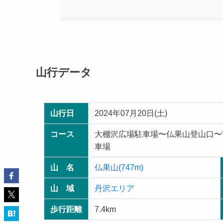
山行データ
山行日
2024年07月20日(土)
コース
大棚沢広場駐車場〜仏果山登山口〜
車場
山 名
仏果山(747m)
山 域
丹沢エリア
歩行距離
7.4km