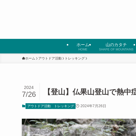
ホーム
山のカタチ
HOME
SHAPE OF MOUNTAINS
ホーム
アウトドア活動
トレッキング
2024
【登山】仏果山登山で熱中
7/26
2024年7月26日
アウトドア活動
トレッキング