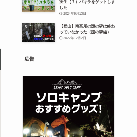
実生（？）パキラをゲットしま
した
2024年9月13日
【登山】南高尾の謎の碑は終わ
っていなかった（謎の碑編）
2022年12月2日
広告