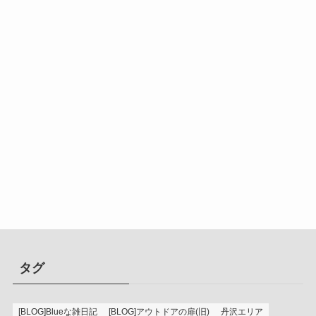
タグ
[BLOG]Blueな雑日記
[BLOG]アウトドアの扉(旧)
丹沢エリア