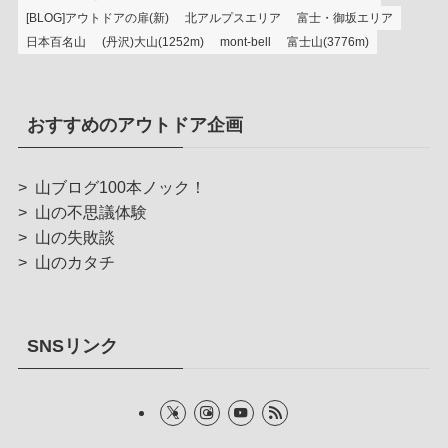
[BLOG]アウトドアの扉(新)
北アルプスエリア
富士・御坂エリア
日本百名山
(丹沢)大山(1252m)
mont-bell
富士山(3776m)
おすすめのアウトドア企画
>
山ブログ100本ノック！
>
山の不思議体験
>
山の失敗談
>
山のカタチ
SNSリンク