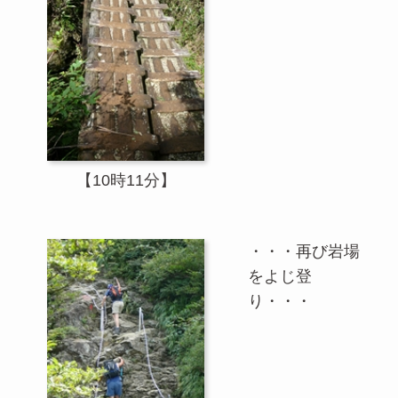
【10時11分】
・・・再び岩場
をよじ登
り・・・