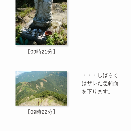
【09時21分】
・・・しばらく
はザレた急斜面
を下ります。
【09時22分】