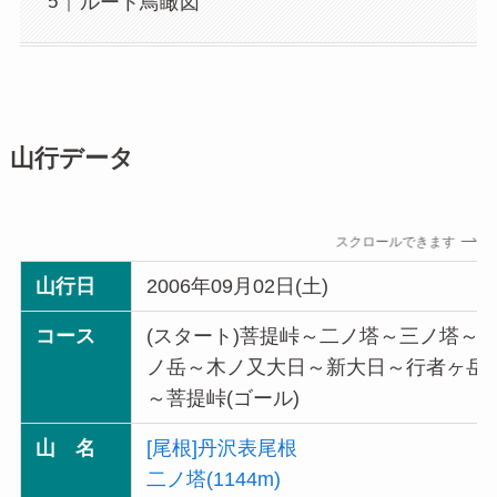
ルート鳥瞰図
山行データ
スクロールできます
山行日
2006年09月02日(土)
コース
(スタート)菩提峠～二ノ塔～三ノ塔～
ノ岳～木ノ又大日～新大日～行者ヶ岳
～菩提峠(ゴール)
山 名
[尾根]丹沢表尾根
二ノ塔(1144m)