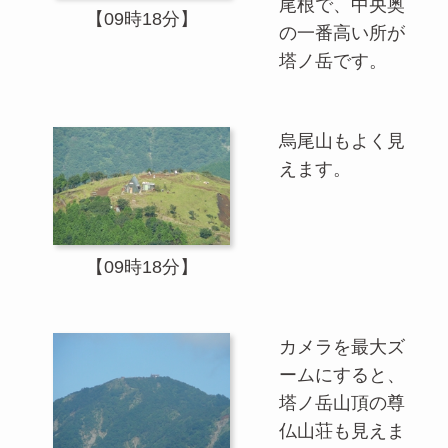
尾根で、中央奥
【09時18分】
の一番高い所が
塔ノ岳です。
烏尾山もよく見
えます。
【09時18分】
カメラを最大ズ
ームにすると、
塔ノ岳山頂の尊
仏山荘も見えま