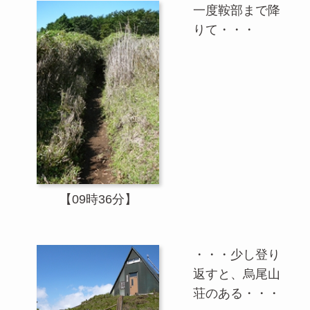
一度鞍部まで降
りて・・・
【09時36分】
・・・少し登り
返すと、烏尾山
荘のある・・・