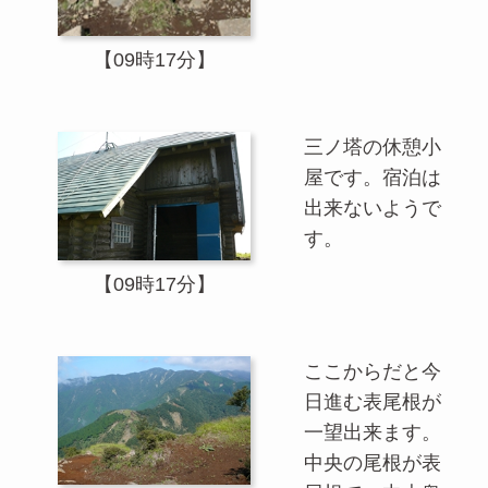
【09時17分】
三ノ塔の休憩小
屋です。宿泊は
出来ないようで
す。
【09時17分】
ここからだと今
日進む表尾根が
一望出来ます。
中央の尾根が表