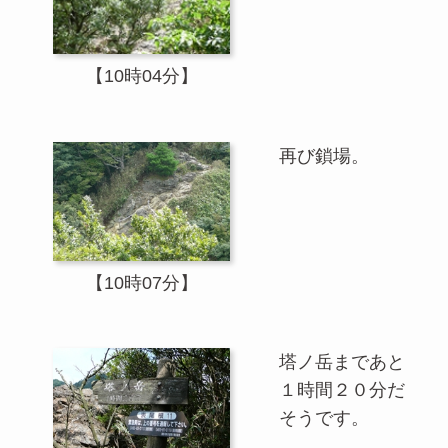
【10時04分】
再び鎖場。
【10時07分】
塔ノ岳まであと
１時間２０分だ
そうです。