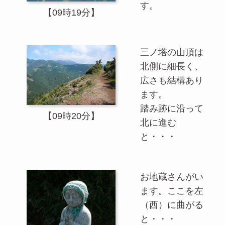
す。
【09時19分】
三ノ塔の山頂は
北側に細長く、
広さも結構あり
ます。
踏み跡に沿って
【09時20分】
北に進む
と・・・
お地蔵さんがい
ます。ここを左
（西）に曲がる
と・・・