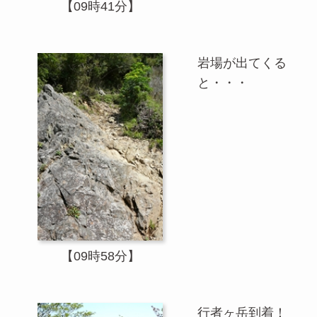
【09時41分】
岩場が出てくる
と・・・
【09時58分】
行者ヶ岳到着！