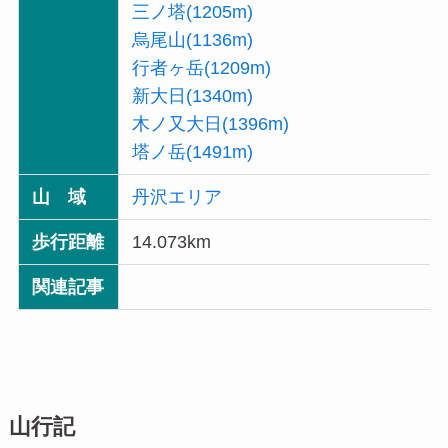
三ノ塔(1205m)
烏尾山(1136m)
行者ヶ岳(1209m)
新大日(1340m)
木ノ又大日(1396m)
塔ノ岳(1491m)
山 域
丹沢エリア
歩行距離
14.073km
関連記事
山行記