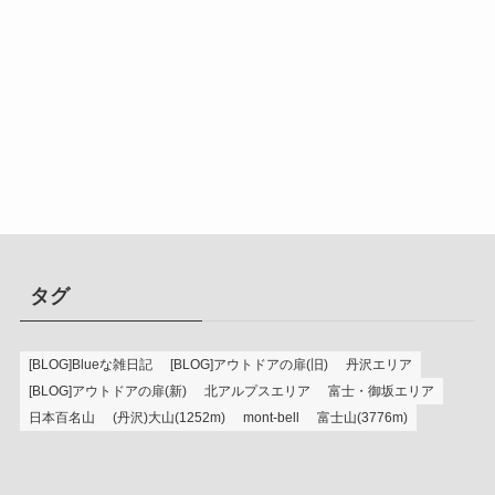
タグ
[BLOG]Blueな雑日記
[BLOG]アウトドアの扉(旧)
丹沢エリア
[BLOG]アウトドアの扉(新)
北アルプスエリア
富士・御坂エリア
日本百名山
(丹沢)大山(1252m)
mont-bell
富士山(3776m)