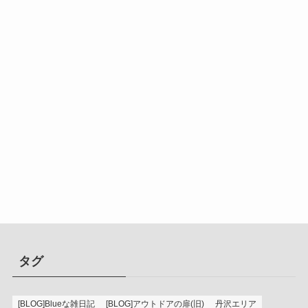
タグ
[BLOG]Blueな雑日記
[BLOG]アウトドアの扉(旧)
丹沢エリア