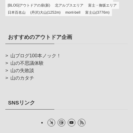
[BLOG]アウトドアの扉(新)
北アルプスエリア
富士・御坂エリア
日本百名山
(丹沢)大山(1252m)
mont-bell
富士山(3776m)
おすすめのアウトドア企画
>
山ブログ100本ノック！
>
山の不思議体験
>
山の失敗談
>
山のカタチ
SNSリンク