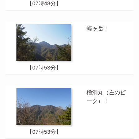
【07時48分】
蛭ヶ岳！
【07時53分】
檜洞丸（左のピ
ーク）！
【07時53分】