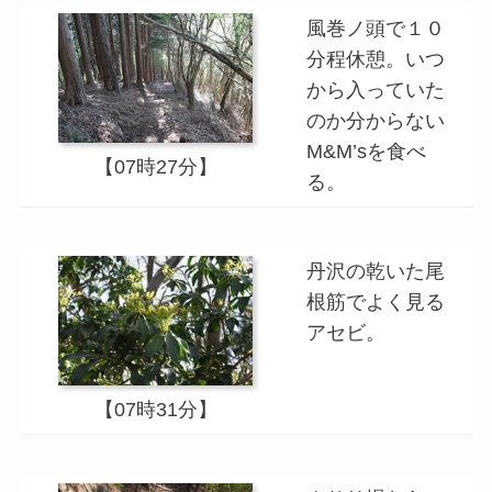
風巻ノ頭で１０
分程休憩。いつ
から入っていた
のか分からない
M&M’sを食べ
【07時27分】
る。
丹沢の乾いた尾
根筋でよく見る
アセビ。
【07時31分】