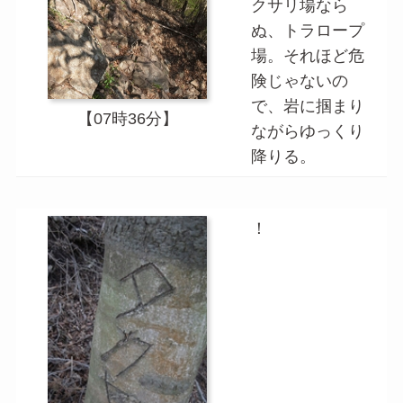
クサリ場なら
ぬ、トラロープ
場。それほど危
険じゃないの
で、岩に掴まり
【07時36分】
ながらゆっくり
降りる。
！