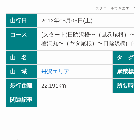
スクロールできます
山行日
2012年05月05日(土)
コース
(スタート)日陰沢橋〜（風巻尾根）〜
檜洞丸〜（ヤタ尾根）〜日陰沢橋(ゴー
山 名
タ グ
山 域
丹沢エリア
累積標高
歩行距離
22.191km
所要時間
関連記事