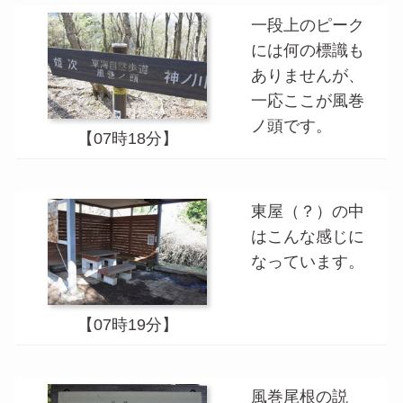
一段上のピーク
には何の標識も
ありませんが、
一応ここが風巻
ノ頭です。
【07時18分】
東屋（？）の中
はこんな感じに
なっています。
【07時19分】
風巻尾根の説