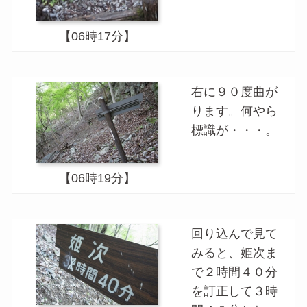
【06時17分】
右に９０度曲が
ります。何やら
標識が・・・。
【06時19分】
回り込んで見て
みると、姫次ま
で２時間４０分
を訂正して３時