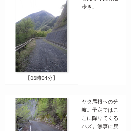
歩き。
【06時04分】
ヤタ尾根への分
岐。予定ではこ
こに降りてくる
ハズ。無事に戻