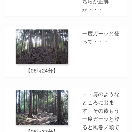
ちらが正解
か・・・。
一度ガーッと登
って・・・
【06時24分】
・・肩のような
ところに出ま
す。その後もう
一度ガーッと登
ると風巻ノ頭で
【06時37分】