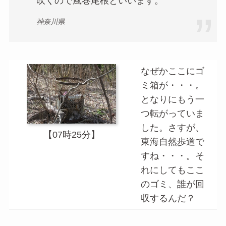
吹くので風巻尾根といいます。
神奈川県
なぜかここにゴ
ミ箱が・・・。
となりにもう一
つ転がっていま
した。さすが、
【07時25分】
東海自然歩道で
すね・・・。そ
れにしてもここ
のゴミ、誰が回
収するんだ？