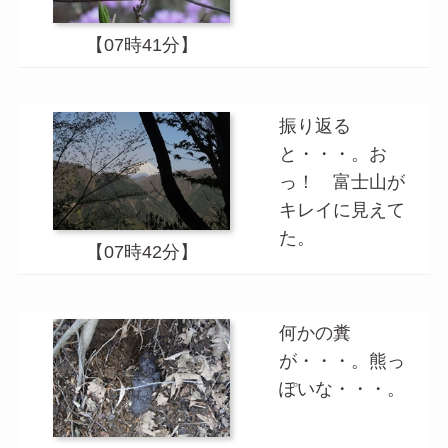
【07時41分】
振り返る
と・・・。お
っ！ 富士山が
キレイに見えて
た。
【07時42分】
何かの糞
が・・・。熊っ
ぽいな・・・。