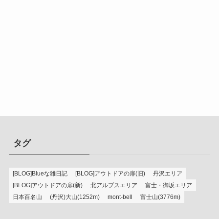
タグ
[BLOG]Blueな雑日記
[BLOG]アウトドアの扉(旧)
丹沢エリア
[BLOG]アウトドアの扉(新)
北アルプスエリア
富士・御坂エリア
日本百名山
(丹沢)大山(1252m)
mont-bell
富士山(3776m)