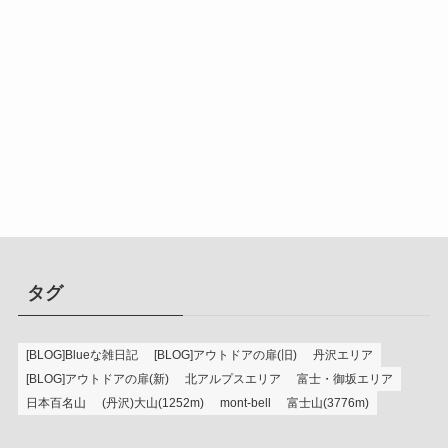
タグ
[BLOG]Blueな雑日記
[BLOG]アウトドアの扉(旧)
丹沢エリア
[BLOG]アウトドアの扉(新)
北アルプスエリア
富士・御坂エリア
日本百名山
(丹沢)大山(1252m)
mont-bell
富士山(3776m)