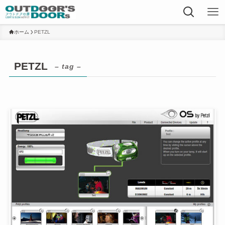
ホーム
PETZL
PETZL
– tag –