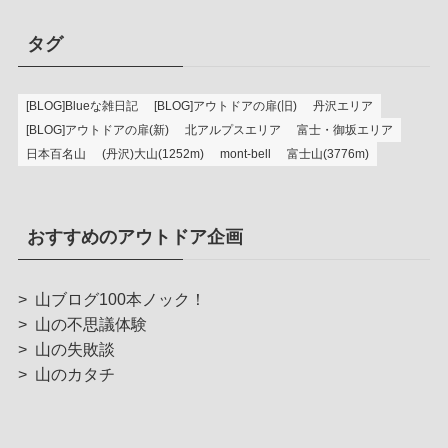
タグ
[BLOG]Blueな雑日記
[BLOG]アウトドアの扉(旧)
丹沢エリア
[BLOG]アウトドアの扉(新)
北アルプスエリア
富士・御坂エリア
日本百名山
(丹沢)大山(1252m)
mont-bell
富士山(3776m)
おすすめのアウトドア企画
>
山ブログ100本ノック！
>
山の不思議体験
>
山の失敗談
>
山のカタチ