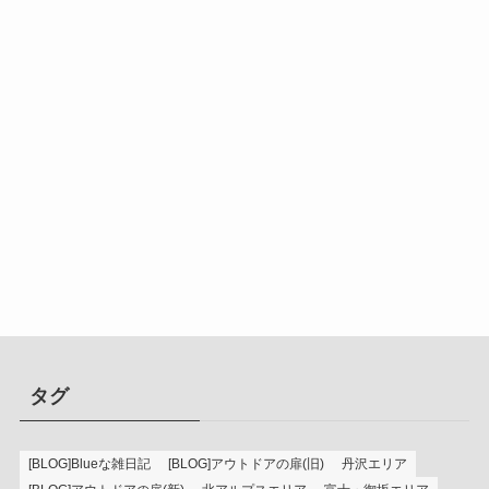
タグ
[BLOG]Blueな雑日記
[BLOG]アウトドアの扉(旧)
丹沢エリア