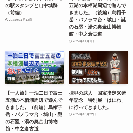
の駅スタンプと山中城跡
五湖の本栖湖周辺で遊んで
（前編）
きました。（後編）烏帽子
岳・パノラマ台・城山・謎
2024年11月12日
の石塁・湯の奥金山博物
館・中之倉古道
2024年11月1日
【一人旅】一泊二日で富士
挂甲の武人 国宝指定50周
五湖の本栖湖周辺で遊んで
年記念 特別展「はにわ」
きました。（前編）烏帽子
に行ってきました。
岳・パノラマ台・城山・謎
2024年10月22日
の石塁・湯の奥金山博物
館・中之倉古道