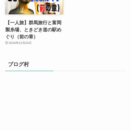
【一人旅】群馬旅行と富岡
製糸場、ときどき道の駅め
ぐり（前の章）
2024年12月24日
ブログ村