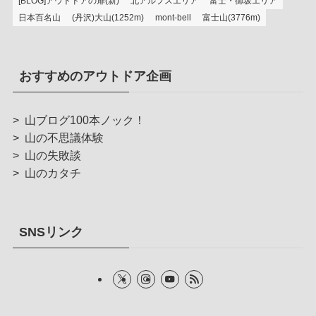
[BLOG]アウトドアの扉(新)
北アルプスエリア
富士・御坂エリア
日本百名山
(丹沢)大山(1252m)
mont-bell
富士山(3776m)
おすすめのアウトドア企画
>
山ブログ100本ノック！
>
山の不思議体験
>
山の失敗談
>
山のカタチ
SNSリンク