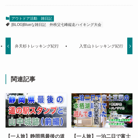
アウトドア活動
雑日記
[BLOG]Blueな雑日記
外秩父七峰縦走ハイキング大会
弁天杉トレッキング紀行
入笠山トレッキング紀行
関連記事
【一人旅】静岡県最後の道
【一人旅】一泊二日で富士