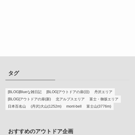
タグ
[BLOG]Blueな雑日記
[BLOG]アウトドアの扉(旧)
丹沢エリア
[BLOG]アウトドアの扉(新)
北アルプスエリア
富士・御坂エリア
日本百名山
(丹沢)大山(1252m)
mont-bell
富士山(3776m)
おすすめのアウトドア企画