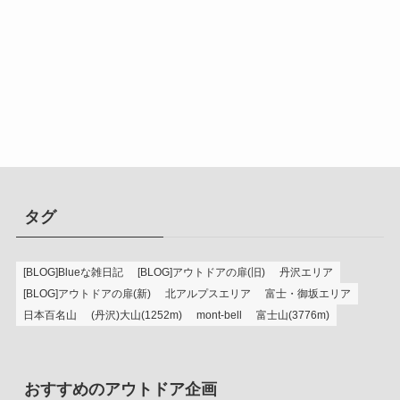
タグ
[BLOG]Blueな雑日記
[BLOG]アウトドアの扉(旧)
丹沢エリア
[BLOG]アウトドアの扉(新)
北アルプスエリア
富士・御坂エリア
日本百名山
(丹沢)大山(1252m)
mont-bell
富士山(3776m)
おすすめのアウトドア企画