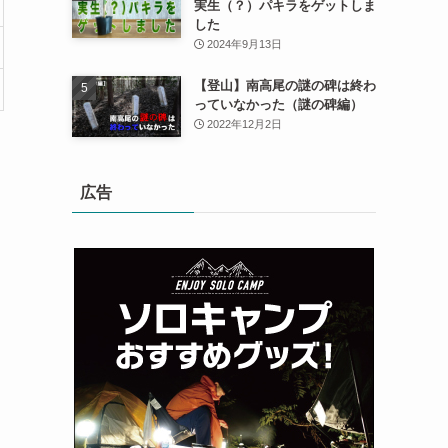
実生（？）パキラをゲットしま
した
2024年9月13日
【登山】南高尾の謎の碑は終わ
っていなかった（謎の碑編）
2022年12月2日
広告