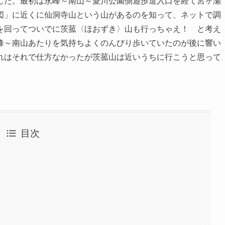
した。最初は永峰～南山～愛川公園側遊歩道入口を経て宮ヶ瀬
図」に近くに仙洞寺山という山があるのを知って、ネットで調
を回ってついでに茨菰〈ほおずき〉山も行っちゃえ！ と考え
峰～南山あたりを気持ちよくのんびり歩いていたのが後に響い
れはそれで仕方なかったが茨菰山は近いうちに行こうと思って
目次