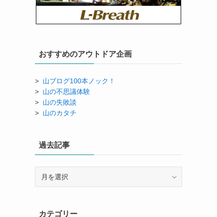
おすすめのアウトドア企画
>
山ブログ100本ノック！
>
山の不思議体験
>
山の失敗談
>
山のカタチ
過去記事
過
去
記
事
カテゴリー