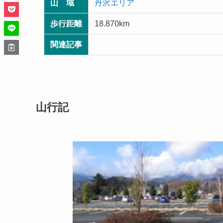
山 域
丹沢エリア
歩行距離
18.870km
関連記事
山行記