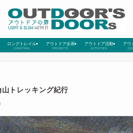
ロングトレイル
アウトドア企画
アウトドア活動
アウ
LONGTRAIL
PROJECTS
ACTIVITIES
EQ
角山トレッキング紀行
日