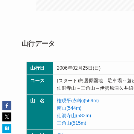
山行データ
山行日
2006年02月25日(日)
コース
(スタート)鳥居原園地 駐車場～遊
仙洞寺山～三角山～伊勢原津久井線6
山 名
権現平(永峰)(569m)
南山(544m)
仙洞寺山(583m)
三角山(515m)