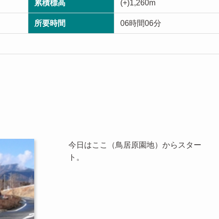
累積標高
(+)1,260m
所要時間
06時間06分
今日はここ（鳥居原園地）からスター
ト。