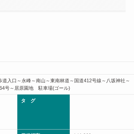
歩道入口～永峰～南山～東南林道～国道412号線～八坂神社～
4号～居原園地 駐車場(ゴール)
タ グ