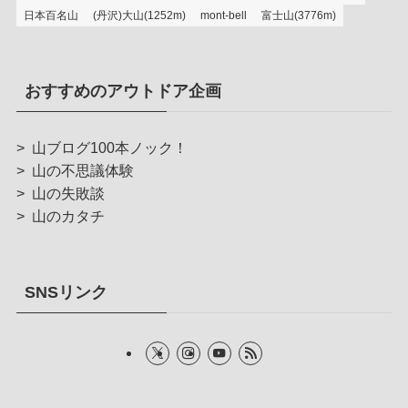
日本百名山
(丹沢)大山(1252m)
mont-bell
富士山(3776m)
おすすめのアウトドア企画
>
山ブログ100本ノック！
>
山の不思議体験
>
山の失敗談
>
山のカタチ
SNSリンク