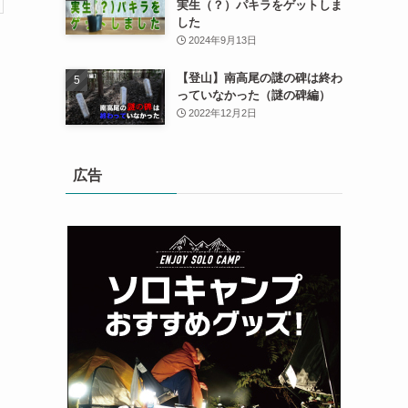
実生（？）パキラをゲットしま
した
2024年9月13日
【登山】南高尾の謎の碑は終わ
っていなかった（謎の碑編）
2022年12月2日
広告