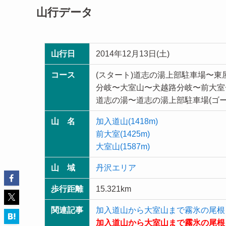
山行データ
山行日
2014年12月13日(土)
コース
(スタート)道志の湯上部駐車場〜
分岐〜大室山〜犬越路分岐〜前大室
道志の湯〜道志の湯上部駐車場(ゴー
山 名
加入道山(1418m)
前大室(1425m)
大室山(1587m)
山 域
丹沢エリア
歩行距離
15.321km
関連記事
加入道山から大室山まで霧氷の尾根を
加入道山から大室山まで霧氷の尾根を