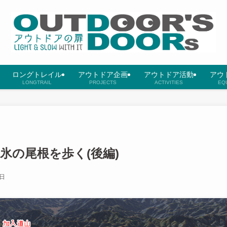
ロングトレイル
アウトドア企画
アウトドア活動
アウ
LONGTRAIL
PROJECTS
ACTIVITIES
EQ
氷の尾根を歩く(後編)
6日