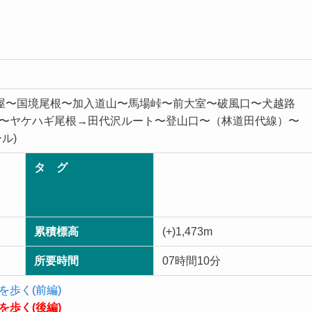
東屋〜国境尾根〜加入道山〜馬場峠〜前大室〜破風口〜犬越路
〜ヤケハギ尾根→田代沢ルート〜登山口〜（林道田代線）〜
ル)
タ グ
累積標高
(+)1,473m
所要時間
07時間10分
歩く(前編)
歩く(後編)