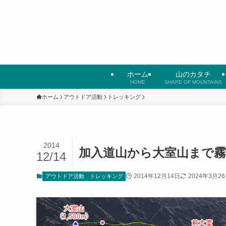
ホーム
山のカタチ
HOME
SHAPE OF MOUNTAINS
ホーム
アウトドア活動
トレッキング
2014
加入道山から大室山まで霧
12/14
2014年12月14日
2024年3月2
アウトドア活動
トレッキング