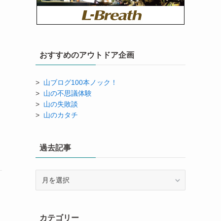
おすすめのアウトドア企画
>
山ブログ100本ノック！
>
山の不思議体験
>
山の失敗談
>
山のカタチ
過去記事
過
去
記
事
カテゴリー