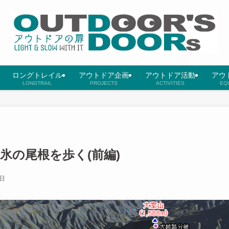
ロングトレイル
アウトドア企画
アウトドア活動
アウ
LONGTRAIL
PROJECTS
ACTIVITIES
EQ
氷の尾根を歩く(前編)
6日