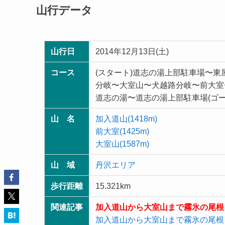
山行データ
山行日
2014年12月13日(土)
コース
(スタート)道志の湯上部駐車場〜
分岐〜大室山〜犬越路分岐〜前大室
道志の湯〜道志の湯上部駐車場(ゴー
山 名
加入道山(1418m)
前大室(1425m)
大室山(1587m)
山 域
丹沢エリア
歩行距離
15.321km
関連記事
加入道山から大室山まで霧氷の尾根を
加入道山から大室山まで霧氷の尾根を