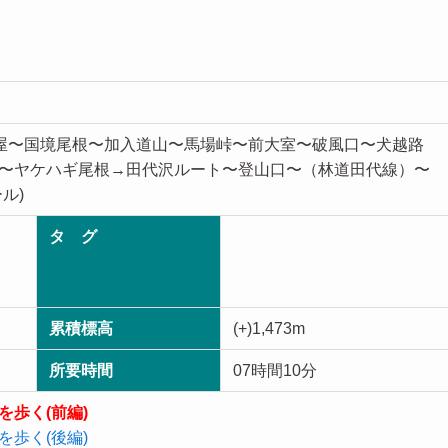
東屋〜国境尾根〜加入道山〜馬場峠〜前大室〜破風口〜犬越路
〜ヤケハギ尾根→田代沢ルート〜登山口〜（林道田代線）〜
ル)
タ グ
累積標高
(+)1,473m
所要時間
07時間10分
歩く(前編)
歩く(後編)