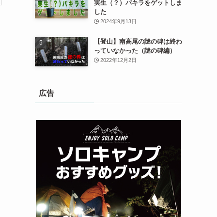
実生（？）パキラをゲットしま
した
2024年9月13日
【登山】南高尾の謎の碑は終わ
っていなかった（謎の碑編）
2022年12月2日
広告