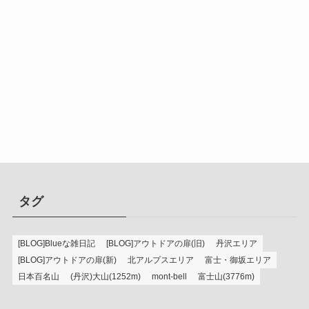
タグ
[BLOG]Blueな雑日記
[BLOG]アウトドアの扉(旧)
丹沢エリア
[BLOG]アウトドアの扉(新)
北アルプスエリア
富士・御坂エリア
日本百名山
(丹沢)大山(1252m)
mont-bell
富士山(3776m)