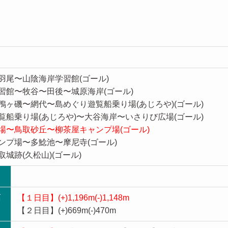
羽尾〜山陰海岸学習館(ゴール)
習館〜牧谷〜田後〜城原海岸(ゴール)
鴨ヶ磯〜網代〜島めぐり遊覧船乗り場(あじろや)(ゴール)
覧船乗り場(あじろや)〜大谷海岸〜いさりび広場(ゴール)
場〜鳥取砂丘〜柳茶屋キャンプ場(ゴール)
ンプ場〜多鯰池〜摩尼寺(ゴール)
城跡(久松山)(ゴール)
高
【１日目】(+)1,196m(-)1,148m
【２日目】(+)669m(-)470m