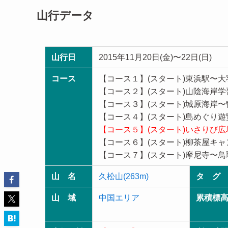
山行データ
山行日
2015年11月20日(金)〜22日(日)
コース
【コース１】(スタート)東浜駅〜大
【コース２】(スタート)山陰海岸学
【コース３】(スタート)城原海岸〜
【コース４】(スタート)島めぐり遊
【コース５】(スタート)いさりび広
【コース６】(スタート)柳茶屋キャ
【コース７】(スタート)摩尼寺〜鳥取
山 名
久松山(263m)
タ グ
山 域
中国エリア
累積標