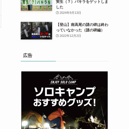
実生（？）パキラをゲットしま
した
2024年9月13日
【登山】南高尾の謎の碑は終わ
っていなかった（謎の碑編）
2022年12月2日
広告