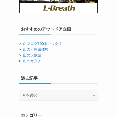
おすすめのアウトドア企画
>
山ブログ100本ノック！
>
山の不思議体験
>
山の失敗談
>
山のカタチ
過去記事
過
去
記
事
カテゴリー