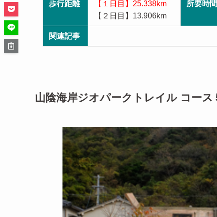
歩行距離
【１日目】25.338km
所要時
【２日目】13.906km
関連記事
山陰海岸ジオパークトレイル コース