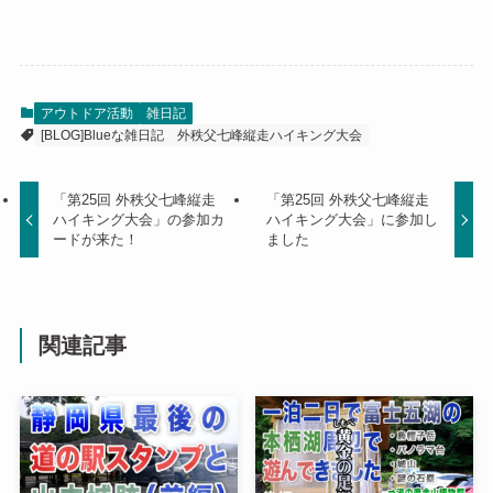
アウトドア活動
雑日記
[BLOG]Blueな雑日記
外秩父七峰縦走ハイキング大会
「第25回 外秩父七峰縦走
「第25回 外秩父七峰縦走
ハイキング大会」の参加カ
ハイキング大会」に参加し
ードが来た！
ました
関連記事