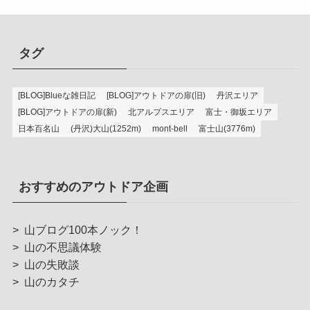
タグ
[BLOG]Blueな雑日記
[BLOG]アウトドアの扉(旧)
丹沢エリア
[BLOG]アウトドアの扉(新)
北アルプスエリア
富士・御坂エリア
日本百名山
(丹沢)大山(1252m)
mont-bell
富士山(3776m)
おすすめのアウトドア企画
>
山ブログ100本ノック！
>
山の不思議体験
>
山の失敗談
>
山のカタチ