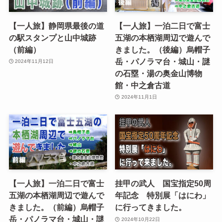
【一人旅】静岡県最後の道
【一人旅】一泊二日で富士
の駅スタンプと山中城跡
五湖の本栖湖周辺で遊んで
（前編）
きました。（後編）烏帽子
岳・パノラマ台・城山・謎
2024年11月12日
の石塁・湯の奥金山博物
館・中之倉古道
2024年11月1日
【一人旅】一泊二日で富士
挂甲の武人 国宝指定50周
五湖の本栖湖周辺で遊んで
年記念 特別展「はにわ」
きました。（前編）烏帽子
に行ってきました。
岳・パノラマ台・城山・謎
2024年10月22日