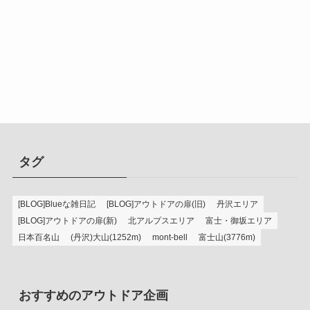
タグ
[BLOG]Blueな雑日記
[BLOG]アウトドアの扉(旧)
丹沢エリア
[BLOG]アウトドアの扉(新)
北アルプスエリア
富士・御坂エリア
日本百名山
(丹沢)大山(1252m)
mont-bell
富士山(3776m)
おすすめのアウトドア企画