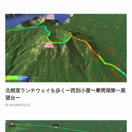
北根室ランチウェイを歩くー西別小屋〜摩周湖第一展
望台ー
2015年9月21日