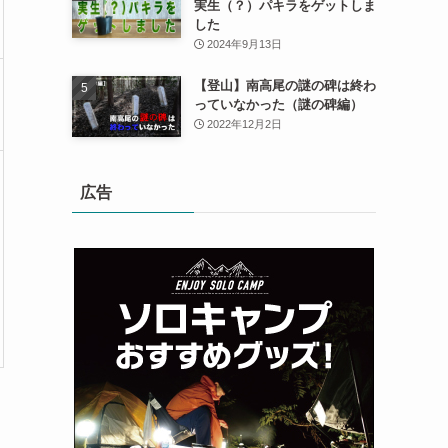
実生（？）パキラをゲットしま
した
2024年9月13日
【登山】南高尾の謎の碑は終わ
っていなかった（謎の碑編）
2022年12月2日
広告