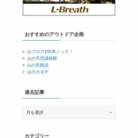
おすすめのアウトドア企画
>
山ブログ100本ノック！
>
山の不思議体験
>
山の失敗談
>
山のカタチ
過去記事
過
去
記
事
カテゴリー