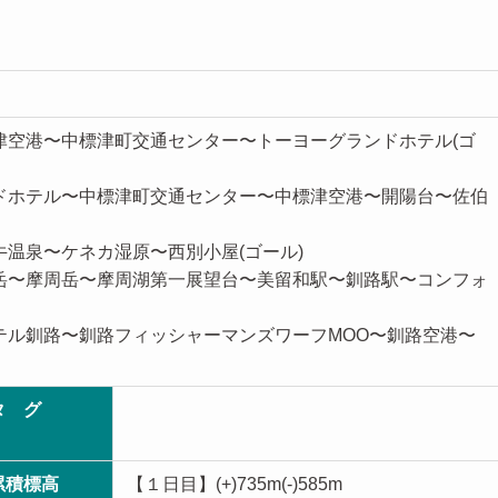
中標津空港〜中標津町交通センター〜トーヨーグランドホテル(ゴ
ランドホテル〜中標津町交通センター〜中標津空港〜開陽台〜佐伯
老牛温泉〜ケネカ湿原〜西別小屋(ゴール)
西別岳〜摩周岳〜摩周湖第一展望台〜美留和駅〜釧路駅〜コンフォ
トホテル釧路〜釧路フィッシャーマンズワーフMOO〜釧路空港〜
タ グ
累積標高
【１日目】(+)735m(-)585m