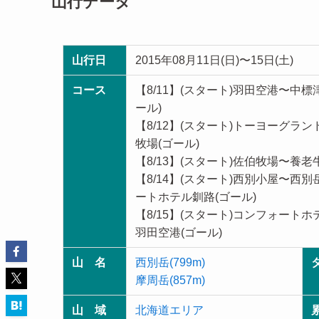
山行データ
山行日
2015年08月11日(日)〜15日(土)
コース
【8/11】(スタート)羽田空港〜
ール)
【8/12】(スタート)トーヨーグ
牧場(ゴール)
【8/13】(スタート)佐伯牧場〜養
【8/14】(スタート)西別小屋〜
ートホテル釧路(ゴール)
【8/15】(スタート)コンフォー
羽田空港(ゴール)
山 名
西別岳(799m)
摩周岳(857m)
山 域
北海道エリア