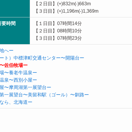
【２日目】(+)832m(-)663m
【３日目】(+)1,196m(-)1,369m
所要時間
【１日目】07時間14分
【２日目】08時間10分
【３日目】07時間23分
地へー
ート）中標津町交通センター〜開陽台ー
〜佐伯牧場ー
場〜養老牛温泉ー
温泉〜西別小屋ー
屋〜摩周湖第一展望台ー
第一展望台〜美留和駅（ゴール）〜釧路ー
なら、北海道ー