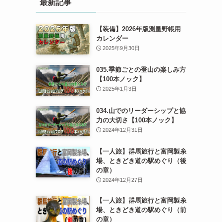
最新記事
【装備】2026年版測量野帳用
カレンダー
2025年9月30日
035.季節ごとの登山の楽しみ方
【100本ノック】
2025年1月3日
034.山でのリーダーシップと協
力の大切さ【100本ノック】
2024年12月31日
【一人旅】群馬旅行と富岡製糸
場、ときどき道の駅めぐり（後
の章）
2024年12月27日
【一人旅】群馬旅行と富岡製糸
場、ときどき道の駅めぐり（前
の章）