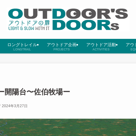
ロングトレイル
アウトドア企画
アウトドア活動
アウ
LONGTRAIL
PROJECTS
ACTIVITIES
EQ
ー開陽台〜佐伯牧場ー
2024年3月27日